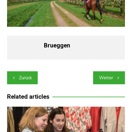
Brueggen
Beitragsnavigation
Zurück
Weiter
Related articles